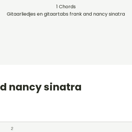
1 Chords
Gitaarliedjes en gitaartabs frank and nancy sinatra
nd nancy sinatra
level
Album
Jaar
2