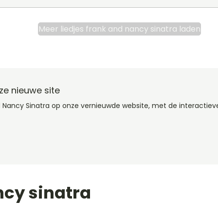
Meer liedjes frank and nancy sinatra laden
ze nieuwe site
d Nancy Sinatra op onze vernieuwde website, met de interactiev
ncy sinatra