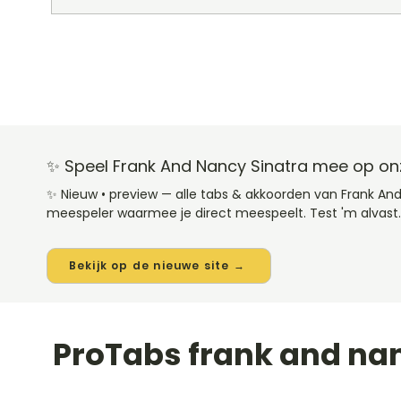
✨ Speel Frank And Nancy Sinatra mee op on
✨ Nieuw • preview — alle tabs & akkoorden van Frank An
meespeler waarmee je direct meespeelt. Test 'm alvast.
Bekijk op de nieuwe site →
ProTabs frank and na