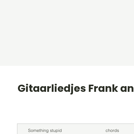
Gitaarliedjes Frank a
Titel
Soort
Something stupid
chords