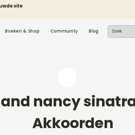
euwde site
Boeken & Shop
Community
Blog
 and nancy sinatr
Akkoorden