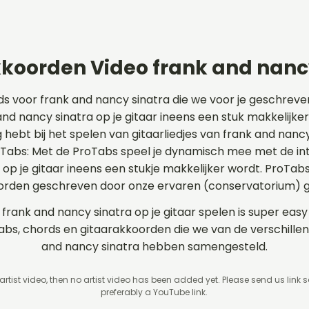
koorden Video frank and nanc
ds voor frank and nancy sinatra die we voor je geschrev
d nancy sinatra op je gitaar ineens een stuk makkelijker.
 hebt bij het spelen van gitaarliedjes van frank and nanc
roTabs: Met de ProTabs speel je dynamisch mee met de in
 je gitaar ineens een stukje makkelijker wordt. ProTabs
rden geschreven door onze ervaren (conservatorium) gi
 frank and nancy sinatra op je gitaar spelen is super easy
tabs, chords en gitaarakkoorden die we van de verschill
and nancy sinatra hebben samengesteld.
 artist video, then no artist video
has been added yet. Please send us link 
preferably a YouTube link.