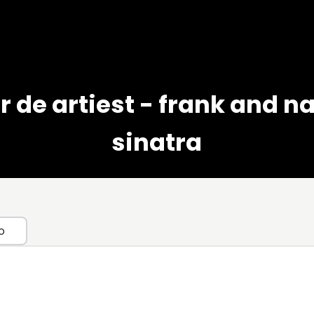
r de artiest - frank and n
sinatra
o