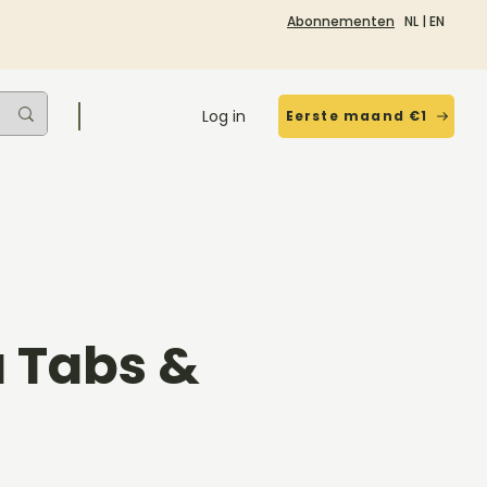
Abonnementen
NL
|
EN
Log in
Eerste maand €1
a Tabs &