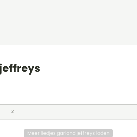
jeffreys
level
Album
Jaar
2
Meer liedjes garland jeffreys laden