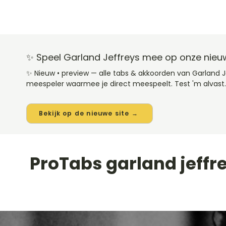
✨ Speel Garland Jeffreys mee op onze nieuw
✨ Nieuw • preview — alle tabs & akkoorden van Garland 
meespeler waarmee je direct meespeelt. Test 'm alvast.
Bekijk op de nieuwe site →
ProTabs garland jeffr