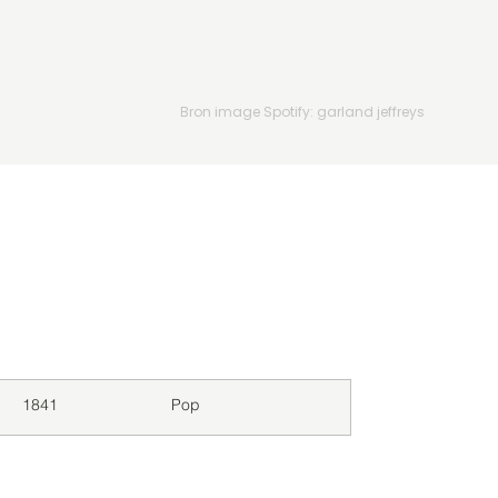
Bron image Spotify: garland jeffreys
Downloads
Genre
1841
Pop