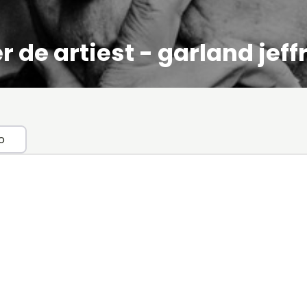
r de artiest - garland jeff
o