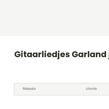
Gitaarliedjes Garland 
Titel
Soort
Matador
chords