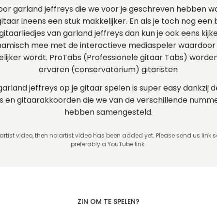
oor garland jeffreys die we voor je geschreven hebben 
gitaar ineens een stuk makkelijker. En als je toch nog een
gitaarliedjes van garland jeffreys dan kun je ook eens kij
ynamisch mee met de interactieve mediaspeler waardoor 
elijker wordt. ProTabs (Professionele gitaar Tabs) word
ervaren (conservatorium) gitaristen
garland jeffreys op je gitaar spelen is super easy dankzij
rds en gitaarakkoorden die we van de verschillende numme
hebben samengesteld.
 artist video, then no artist video
has been added yet. Please send us link 
preferably a YouTube link.
ZIN OM TE SPELEN?