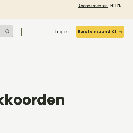
Abonnementen
NL
|
EN
Log in
Eerste maand €1
Akkoorden