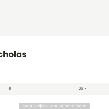
icholas
level
Album
Jaar
5
2014
Meer liedjes Grant Nicholas laden