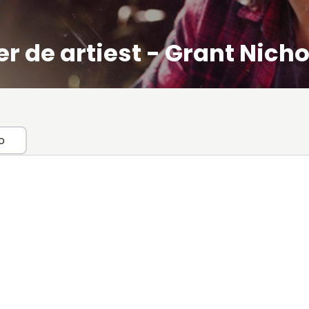
r de artiest - Grant Nich
o