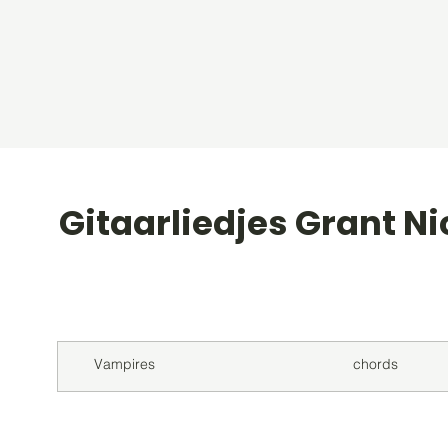
Gitaarliedjes Grant N
Titel
Soort
Vampires
chords