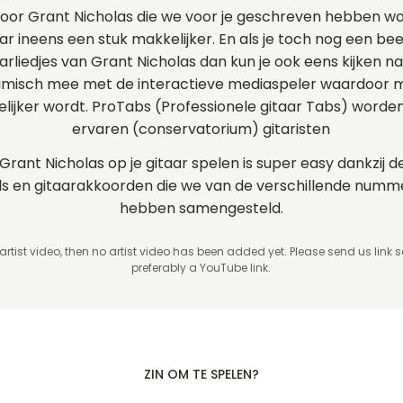
voor Grant Nicholas die we voor je geschreven hebben w
ar ineens een stuk makkelijker. En als je toch nog een bee
aarliedjes van Grant Nicholas dan kun je ook eens kijken 
amisch mee met de interactieve mediaspeler waardoor m
elijker wordt. ProTabs (Professionele gitaar Tabs) word
ervaren (conservatorium) gitaristen
 Grant Nicholas op je gitaar spelen is super easy dankzij 
ords en gitaarakkoorden die we van de verschillende numm
hebben samengesteld.
 artist video, then no artist video
has been added yet. Please send us link 
preferably a YouTube link.
ZIN OM TE SPELEN?