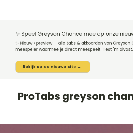
✨ Speel Greyson Chance mee op onze nieuw
✨ Nieuw • preview — alle tabs & akkoorden van Greyson
meespeler waarmee je direct meespeelt. Test 'm alvast.
Bekijk op de nieuwe site →
ProTabs greyson cha