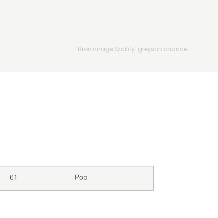
Bron image Spotify: greyson chance
Downloads
Genre
61
Pop