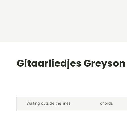
Gitaarliedjes Greyso
Titel
Soort
Waiting outside the lines
chords