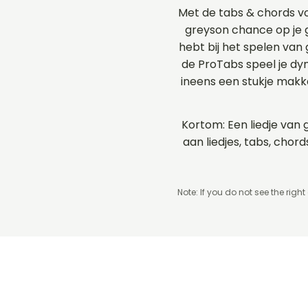
Met de tabs & chords v
greyson chance op je g
hebt bij het spelen van
de ProTabs speel je d
ineens een stukje makk
Kortom: Een liedje van 
aan liedjes, tabs, cho
Note: If you do not see the right