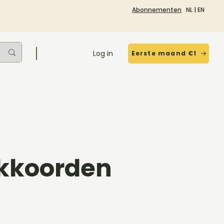
Abonnementen
NL
|
EN
Log in
Eerste maand €1
Akkoorden