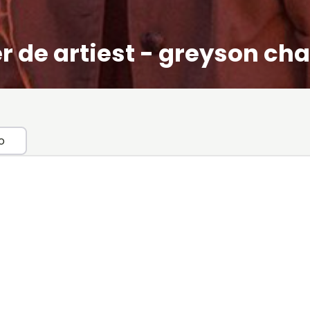
r de artiest - greyson ch
o