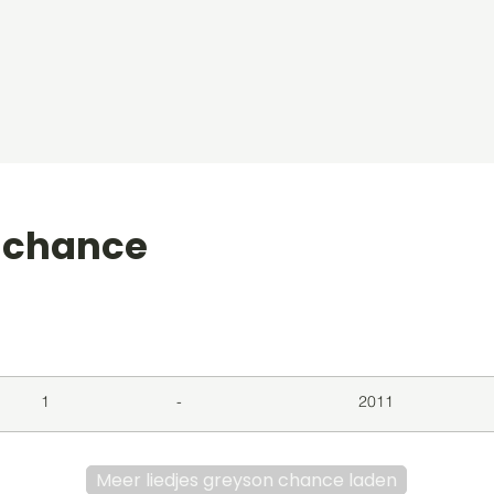
n chance
level
Album
Jaar
1
-
2011
Meer liedjes greyson chance laden