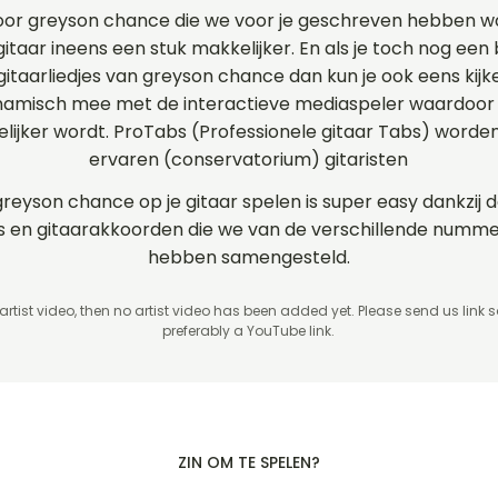
oor greyson chance die we voor je geschreven hebben 
itaar ineens een stuk makkelijker. En als je toch nog een 
 gitaarliedjes van greyson chance dan kun je ook eens kij
ynamisch mee met de interactieve mediaspeler waardoor 
elijker wordt. ProTabs (Professionele gitaar Tabs) word
ervaren (conservatorium) gitaristen
greyson chance op je gitaar spelen is super easy dankzij
rds en gitaarakkoorden die we van de verschillende num
hebben samengesteld.
 artist video, then no artist video
has been added yet. Please send us link 
preferably a YouTube link.
ZIN OM TE SPELEN?