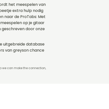
wordt het meespelen van
beetje extra hulp nodig
ken naar de ProTabs: Met
meespelen op je gitaar
en geschreven door onze
 de uitgebreide database
mers van greyson chance
so we can make the connection,