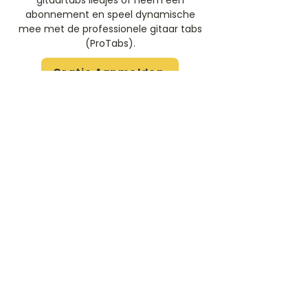
gitaartabs liedjes of neem een
abonnement en speel dynamische
mee met de professionele gitaar tabs
(ProTabs).​
Gratis Aanmelden
Beoordeel deze artiest
Rate Us
Stem
Gitaartabs
G
65.000+ leden sinds 1998