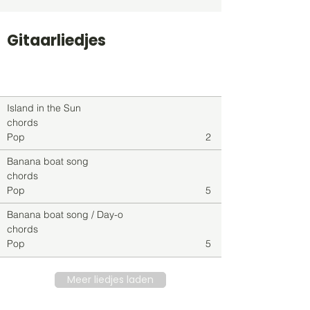
Gitaarliedjes
Titel
Soort
Genre
level
Island in the Sun
chords
Pop
2
Banana boat song
chords
Pop
5
Banana boat song / Day-o
chords
Pop
5
Meer liedjes laden