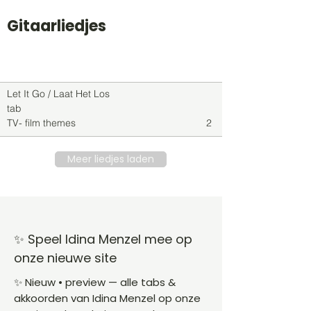
Gitaarliedjes
Titel
Soort
Genre
level
Let It Go / Laat Het Los
tab
TV- film themes
2
Meer liedjes laden
✨ Speel Idina Menzel mee op
onze nieuwe site
✨ Nieuw • preview — alle tabs &
akkoorden van Idina Menzel op onze