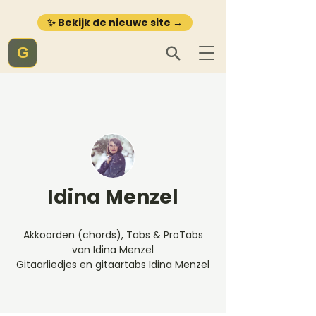
✨ Bekijk de nieuwe site →
G
Idina Menzel
Akkoorden (chords), Tabs & ProTabs
van Idina Menzel
Gitaarliedjes en gitaartabs Idina Menzel