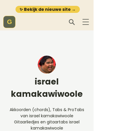
✨ Bekijk de nieuwe site →
G
israel
kamakawiwoole
Akkoorden (chords), Tabs & ProTabs
van israel kamakawiwoole
Gitaarliedjes en gitaartabs israel
kamakawiwoole