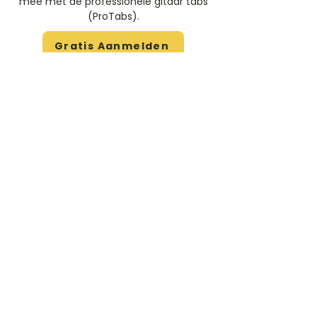
mee met de professionele gitaar tabs
(ProTabs).​
Gratis Aanmelden
Beoordeel deze artiest
Rate Us
Stem
Gitaartabs
G
65.000+ leden sinds 1998
VOLG & ONTVANG