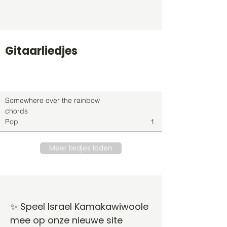
Gitaarliedjes
Titel
Soort
Genre
level
Somewhere over the rainbow
chords
Pop
1
Meer liedjes laden
✨ Speel Israel Kamakawiwoole
mee op onze nieuwe site