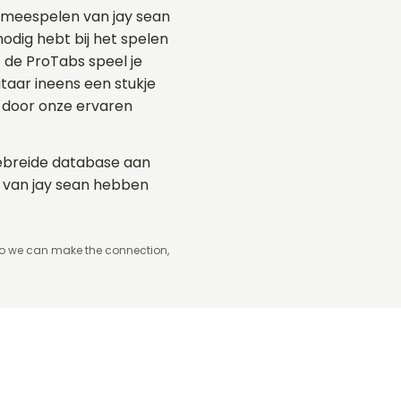
 meespelen van jay sean
nodig hebt bij het spelen
t de ProTabs speel je
aar ineens een stukje
 door onze ervaren
tgebreide database aan
s van jay sean hebben
so we can make the connection,