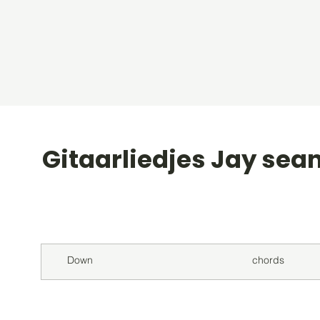
Gitaarliedjes Jay sea
Titel
Soort
Down
chords