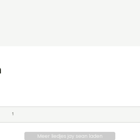
n
level
Album
Jaar
1
Meer liedjes jay sean laden