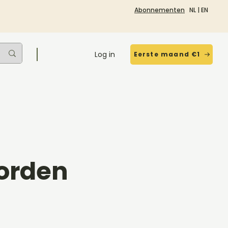
Abonnementen
NL
|
EN
Log in
Eerste maand €1
orden