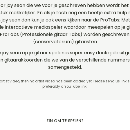
or jay sean die we voor je geschreven hebben wordt het
stuk makkelijker. En als je toch nog een beetje extra hulp 
n jay sean dan kun je ook eens kijken naar de ProTabs: Me
 interactieve mediaspeler waardoor meespelen op je git
 ProTabs (Professionele gitaar Tabs) worden geschreven
(conservatorium) gitaristen
n jay sean op je gitaar spelen is super easy dankzij de ui
s en gitaarakkoorden die we van de verschillende nummer
samengesteld.
 artist video, then no artist video
has been added yet. Please send us link 
preferably a YouTube link.
ZIN OM TE SPELEN?