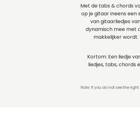
Met de tabs & chords vo
op je gitaar ineens een 
van gitaarliedjes va
dynamisch mee met de
makkelijker wordt.
Kortom: Een liedje va
liedjes, tabs, chord
Note: If you do not see the right