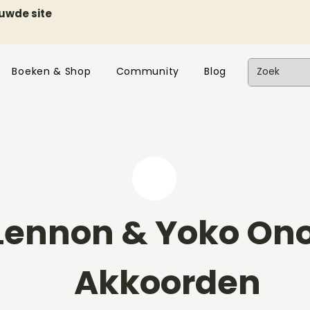
euwde site
Boeken & Shop
Community
Blog
Lennon & Yoko Ono
Akkoorden