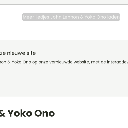
Meer liedjes John Lennon & Yoko Ono laden
e nieuwe site
nnon & Yoko Ono op onze vernieuwde website, met de interactie
& Yoko Ono