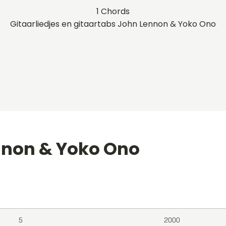
1 Chords
Gitaarliedjes en gitaartabs John Lennon & Yoko Ono
nnon & Yoko Ono
level
Album
Jaar
5
2000