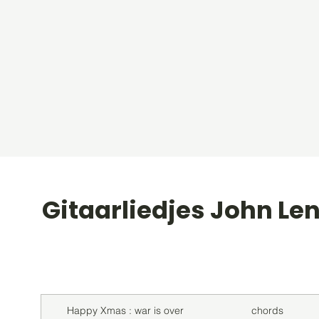
Gitaarliedjes John Le
Titel
Soort
Happy Xmas : war is over
chords