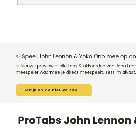
✨ Speel John Lennon & Yoko Ono mee op onz
✨ Nieuw • preview — alle tabs & akkoorden van John Le
meespeler waarmee je direct meespeelt. Test 'm alvast.
Bekijk op de nieuwe site →
ProTabs John Lennon 