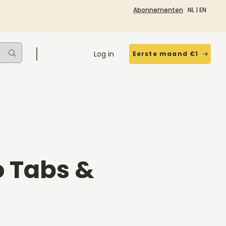
Abonnementen
NL
|
EN
Log in
Eerste maand €1
 Tabs &