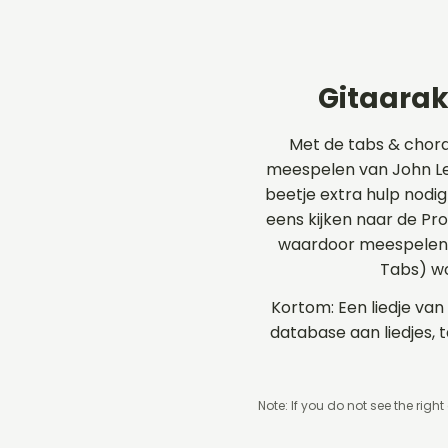
Gitaarak
Met de tabs & chor
meespelen van John Len
beetje extra hulp nodig
eens kijken naar de P
waardoor meespelen op
Tabs) wo
Kortom: Een liedje van
database aan liedjes,
Note: If you do not see the right