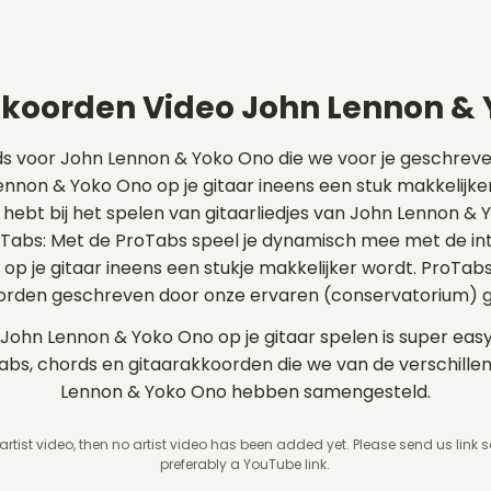
koorden Video John Lennon &
ds voor John Lennon & Yoko Ono die we voor je geschrev
non & Yoko Ono op je gitaar ineens een stuk makkelijker.
 hebt bij het spelen van gitaarliedjes van John Lennon &
roTabs: Met de ProTabs speel je dynamisch mee met de in
 je gitaar ineens een stukje makkelijker wordt. ProTabs
rden geschreven door onze ervaren (conservatorium) gi
 John Lennon & Yoko Ono op je gitaar spelen is super easy
 tabs, chords en gitaarakkoorden die we van de verschil
Lennon & Yoko Ono hebben samengesteld.
 artist video, then no artist video
has been added yet. Please send us link 
preferably a YouTube link.