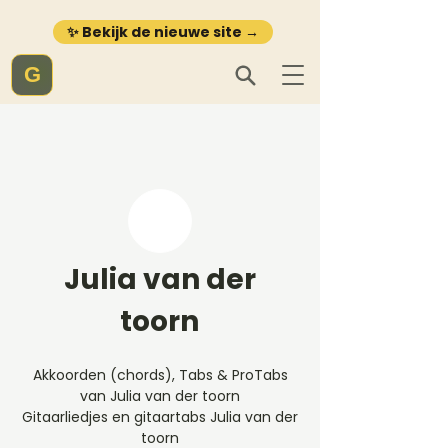
✨ Bekijk de nieuwe site →
G
Julia van der
toorn
Akkoorden (chords), Tabs & ProTabs
van Julia van der toorn
Gitaarliedjes en gitaartabs Julia van der
toorn