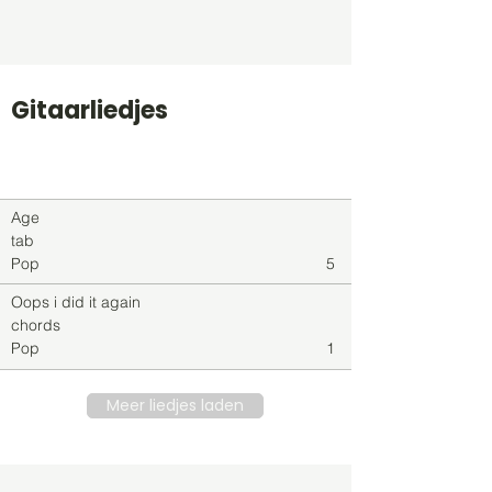
Gitaarliedjes
Titel
Soort
Genre
level
Age
tab
Pop
5
Oops i did it again
chords
Pop
1
Meer liedjes laden