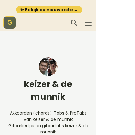
✨ Bekijk de nieuwe site →
G
keizer & de
munnik
Akkoorden (chords), Tabs & ProTabs
van keizer & de munnik
Gitaarliedjes en gitaartabs keizer & de
munnik