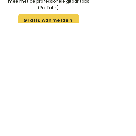
mee met de professionele gitaar tabs
(ProTabs).​
Gratis Aanmelden
Beoordeel deze artiest
Rate Us
Stem
Gitaartabs
G
65.000+ leden sinds 1998
VOLG & ONTVANG