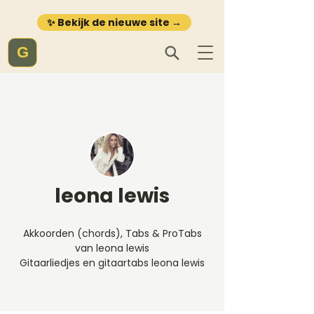
✨ Bekijk de nieuwe site →
G
leona lewis
Akkoorden (chords), Tabs & ProTabs
van leona lewis
Gitaarliedjes en gitaartabs leona lewis