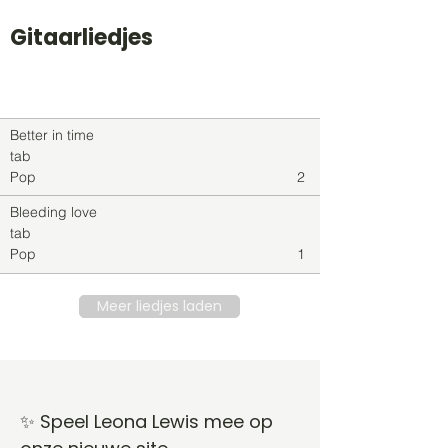
Gitaarliedjes
Titel
Soort
Genre
level
Better in time
tab
Pop
2
Bleeding love
tab
Pop
1
Meer liedjes laden
✨ Speel Leona Lewis mee op