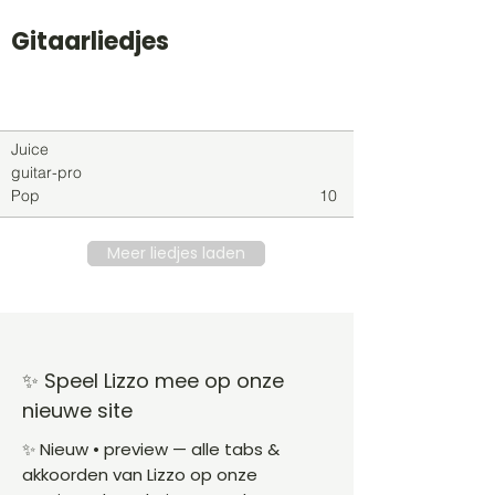
Gitaarliedjes
Titel
Soort
Genre
level
Juice
guitar-pro
Pop
10
Meer liedjes laden
✨ Speel Lizzo mee op onze
nieuwe site
✨ Nieuw • preview — alle tabs &
akkoorden van Lizzo op onze