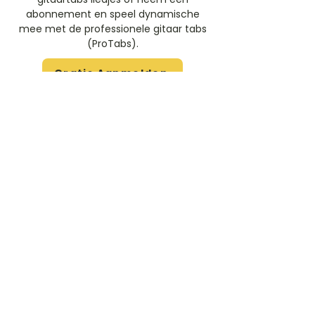
abonnement en speel dynamische
mee met de professionele gitaar tabs
(ProTabs).​
Gratis Aanmelden
Beoordeel deze artiest
Rate Us
Stem
Gitaartabs
G
65.000+ leden sinds 1998