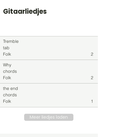
Gitaarliedjes
Titel
Soort
Genre
level
Tremble
tab
Folk
2
Why
chords
Folk
2
the end
chords
Folk
1
Meer liedjes laden