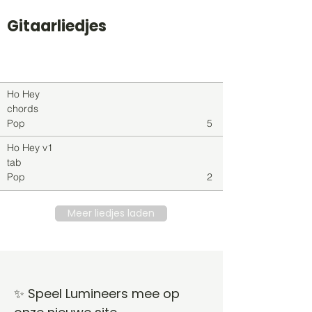
Gitaarliedjes
Titel
Soort
Genre
level
Ho Hey
chords
Pop
5
Ho Hey v1
tab
Pop
2
Meer liedjes laden
✨ Speel Lumineers mee op