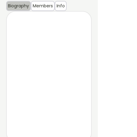
Biography
Members
Info