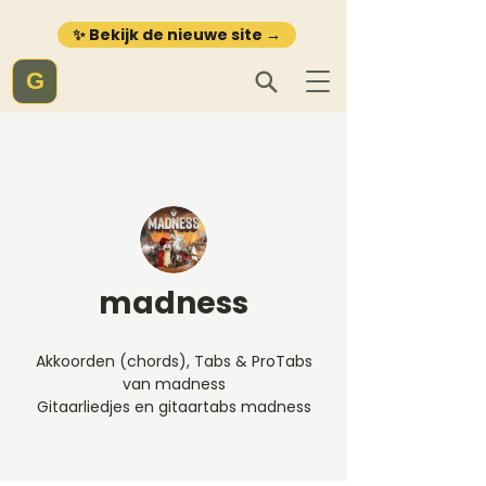
✨ Bekijk de nieuwe site →
G
madness
Akkoorden (chords), Tabs & ProTabs
van madness
Gitaarliedjes en gitaartabs madness