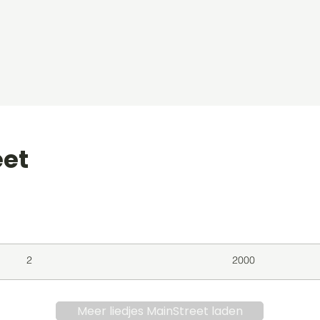
eet
level
Album
Jaar
2
2000
Meer liedjes MainStreet laden