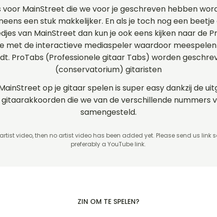
s voor MainStreet die we voor je geschreven hebben wor
ineens een stuk makkelijker. En als je toch nog een beetje 
iedjes van MainStreet dan kun je ook eens kijken naar de 
e met de interactieve mediaspeler waardoor meespelen o
rdt. ProTabs (Professionele gitaar Tabs) worden geschr
(conservatorium) gitaristen
MainStreet op je gitaar spelen is super easy dankzij de u
 en gitaarakkoorden die we van de verschillende nummers
samengesteld.
 artist video, then no artist video
has been added yet. Please send us link 
preferably a YouTube link.
ZIN OM TE SPELEN?