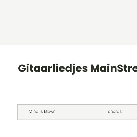
Gitaarliedjes MainStr
Titel
Soort
Mind is Blown
chords