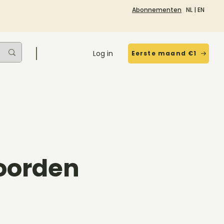
Abonnementen
NL
|
EN
Log in
Eerste maand €1
oorden