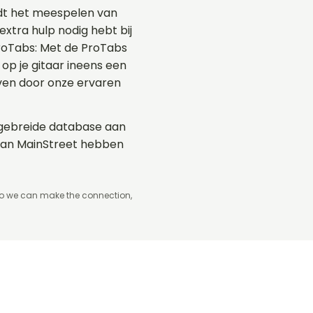
dt het meespelen van
extra hulp nodig hebt bij
ProTabs: Met de ProTabs
p je gitaar ineens een
even door onze ervaren
itgebreide database aan
 van MainStreet hebben
so we can make the connection,