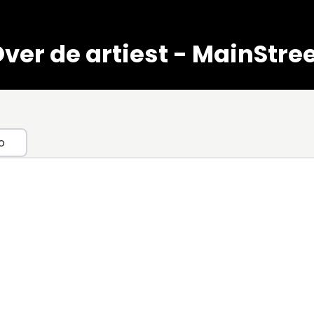
ver de artiest - MainStre
o