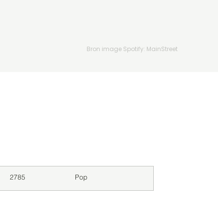
Bron image Spotify: MainStreet
Downloads
Genre
2785
Pop