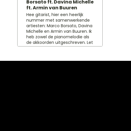
Borsato ft. Davina Michelle
ft. Armin van Buuren
Hee gitarist, hier een heerlijk
nummer met samenwerkende
artiesten: Marco Borsato, Davina
Michelle en Armin van Buuren. Ik
heb zowel de pianomelodie als
de akkoorden uitgeschreven. Let
op: in het begin staat het stuk in
een langzamer tempo dan later.
Wanneer de beat er in komt
staat het stuk 2x zo snel
uitgeschreven! Veel plezier met
spelen!