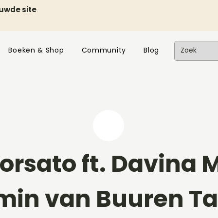
euwde site
Boeken & Shop
Community
Blog
rsato ft. Davina Mi
min van Buuren Ta