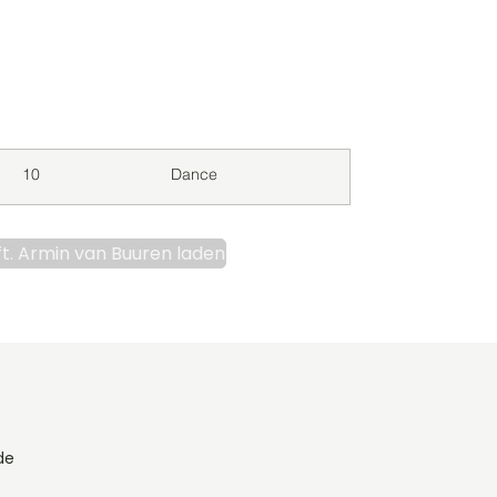
Downloads
Genre
10
Dance
ft. Armin van Buuren laden
de