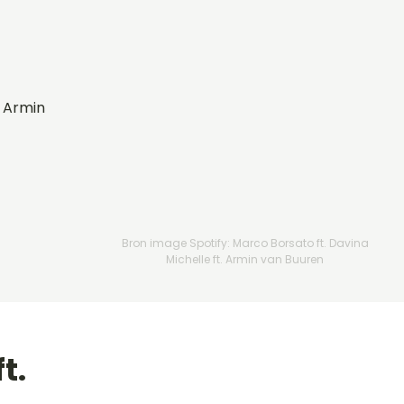
. Armin
Bron image Spotify: Marco Borsato ft. Davina
Michelle ft. Armin van Buuren
t.