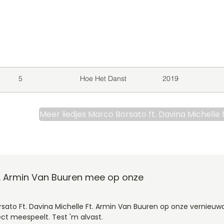
level
Album
Jaar
5
Hoe Het Danst
2019
Meer liedjes Marco Borsato ft. Davina Michelle 
Ft. Armin Van Buuren mee op onze
rsato Ft. Davina Michelle Ft. Armin Van Buuren op onze vernieuw
ct meespeelt. Test 'm alvast.