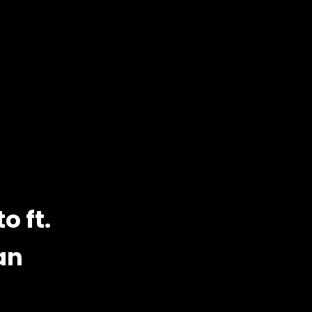
o ft.
an