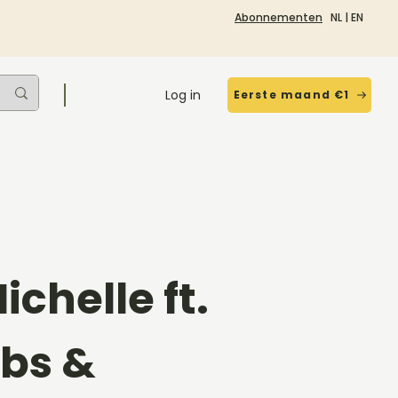
Abonnementen
NL
|
EN
Log in
Eerste maand €1
chelle ft.
bs &