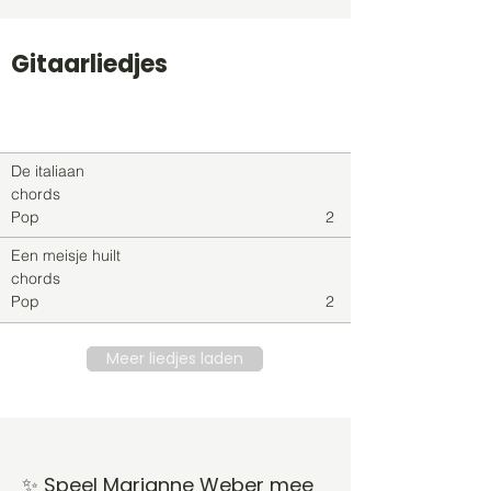
Gitaarliedjes
Titel
Soort
Genre
level
De italiaan
chords
Pop
2
Een meisje huilt
chords
Pop
2
Meer liedjes laden
✨ Speel Marianne Weber mee