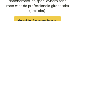
abonnement en speel dynamische
mee met de professionele gitaar tabs
(ProTabs).​
Gratis Aanmelden
Beoordeel deze artiest
Rate Us
Stem
Gitaartabs
G
65.000+ leden sinds 1998