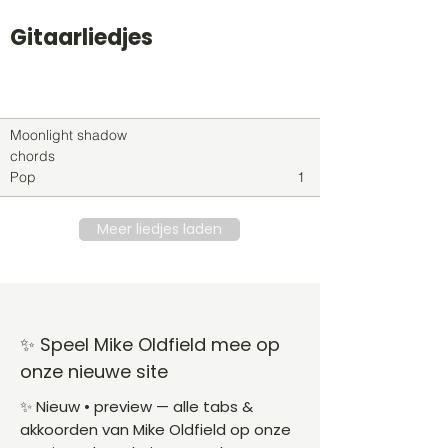
Gitaarliedjes
Titel
Soort
Genre
level
Moonlight shadow
chords
Pop
1
Meer liedjes laden
✨ Speel Mike Oldfield mee op
onze nieuwe site
✨ Nieuw • preview — alle tabs &
akkoorden van Mike Oldfield op onze