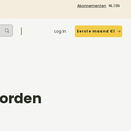
Abonnementen
NL
|
EN
Log in
Eerste maand €1
oorden