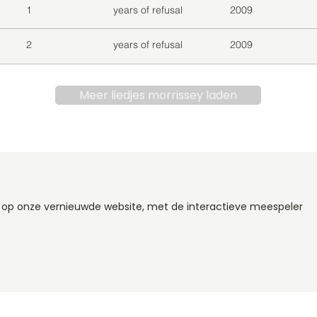
1
years of refusal
2009
2
years of refusal
2009
Meer liedjes morrissey laden
y op onze vernieuwde website, met de interactieve meespeler