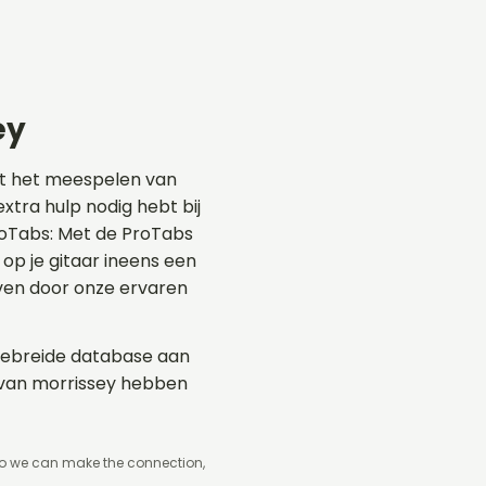
ey
dt het meespelen van
extra hulp nodig hebt bij
ProTabs: Met de ProTabs
p je gitaar ineens een
even door onze ervaren
itgebreide database aan
s van morrissey hebben
so we can make the connection,