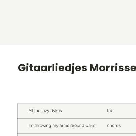
Gitaarliedjes Morriss
Titel
Soort
All the lazy dykes
tab
Im throwing my arms around paris
chords