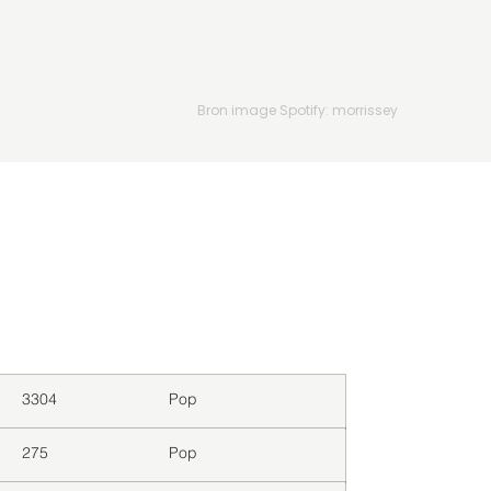
Bron image Spotify: morrissey
Downloads
Genre
3304
Pop
275
Pop