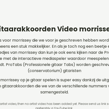
itaarakkoorden Video morriss
s voor morrissey die we voor je geschreven hebben wor
neens een stuk makkelijker. En als je toch nog een beetje 
iedjes van morrissey dan kun je ook eens kijken naar de 
e met de interactieve mediaspeler waardoor meespelen o
rdt. ProTabs (Professionele gitaar Tabs) worden geschr
(conservatorium) gitaristen
 morrissey op je gitaar spelen is super easy dankzij de u
 en gitaarakkoorden die we van de verschillende nummer
samengesteld.
 artist video, then no artist video
has been added yet. Please send us link 
preferably a YouTube link.