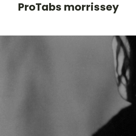
ProTabs morrissey