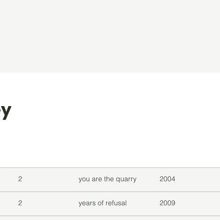
ey
level
Album
Jaar
2
you are the quarry
2004
2
years of refusal
2009