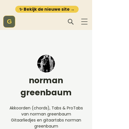
✨ Bekijk de nieuwe site →
G
norman
greenbaum
Akkoorden (chords), Tabs & ProTabs
van norman greenbaum
Gitaarliedjes en gitaartabs norman
greenbaum