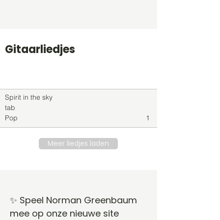
Gitaarliedjes
Titel
Soort
Genre
level
Spirit in the sky
tab
Pop
1
Meer liedjes laden
✨ Speel Norman Greenbaum
mee op onze nieuwe site