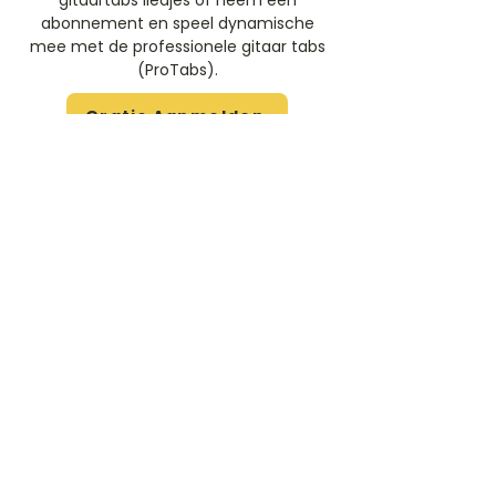
gitaartabs liedjes of neem een
abonnement en speel dynamische
mee met de professionele gitaar tabs
(ProTabs).​
Gratis Aanmelden
Beoordeel deze artiest
Rate Us
Stem
Gitaartabs
G
65.000+ leden sinds 1998