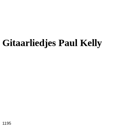
Gitaarliedjes Paul Kelly
Titel
Soort
level
Album
Jaar
Downloads
Genre
1195