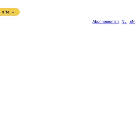
 site →
Abonnementen
NL
|
EN