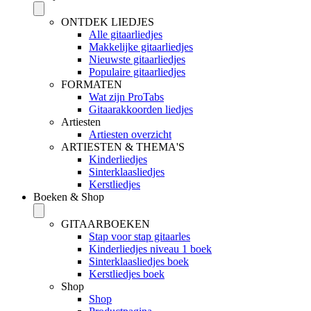
ONTDEK LIEDJES
Alle gitaarliedjes
Makkelijke gitaarliedjes
Nieuwste gitaarliedjes
Populaire gitaarliedjes
FORMATEN
Wat zijn ProTabs
Gitaarakkoorden liedjes
Artiesten
Artiesten overzicht
ARTIESTEN & THEMA'S
Kinderliedjes
Sinterklaasliedjes
Kerstliedjes
Boeken & Shop
GITAARBOEKEN
Stap voor stap gitaarles
Kinderliedjes niveau 1 boek
Sinterklaasliedjes boek
Kerstliedjes boek
Shop
Shop