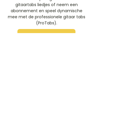
gitaartabs liedjes of neem een
abonnement en speel dynamische
mee met de professionele gitaar tabs
(ProTabs).​
Gratis Aanmelden
Beoordeel deze artiest
Rate Us
Stem
Gitaartabs
G
65.000+ leden sinds 1998