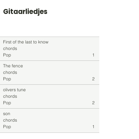
Gitaarliedjes
Titel
Soort
Genre
level
First of the last to know
chords
Pop
1
The fence
chords
Pop
2
olivers tune
chords
Pop
2
son
chords
Pop
1