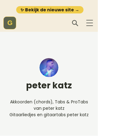
✨ Bekijk de nieuwe site →
G
peter katz
Akkoorden (chords), Tabs & ProTabs
van peter katz
Gitaarliedjes en gitaartabs peter katz