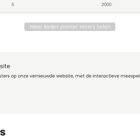
5
2000
Meer liedjes pointer sisters laden
site
Sisters op onze vernieuwde website, met de interactieve meespel
rs