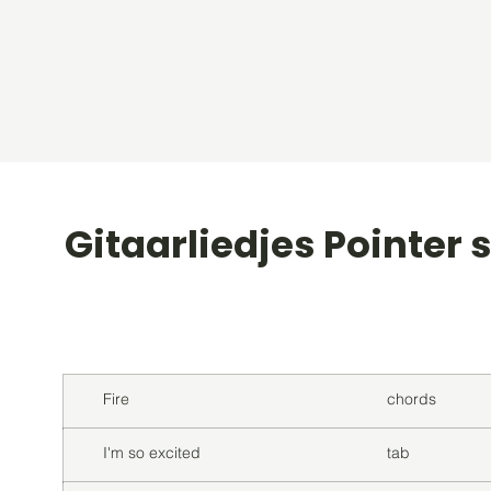
Gitaarliedjes Pointer 
Titel
Soort
Fire
chords
I'm so excited
tab