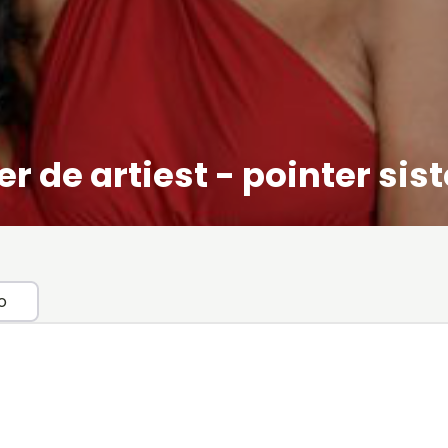
r de artiest - pointer sis
o