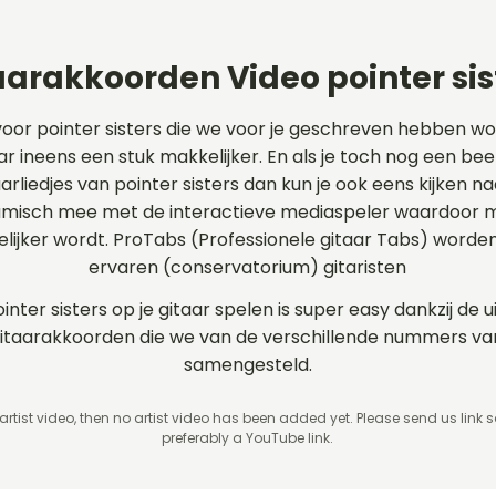
aarakkoorden Video pointer sis
voor pointer sisters die we voor je geschreven hebben w
aar ineens een stuk makkelijker. En als je toch nog een be
aarliedjes van pointer sisters dan kun je ook eens kijken 
amisch mee met de interactieve mediaspeler waardoor m
elijker wordt. ProTabs (Professionele gitaar Tabs) word
ervaren (conservatorium) gitaristen
inter sisters op je gitaar spelen is super easy dankzij de
n gitaarakkoorden die we van de verschillende nummers va
samengesteld.
 artist video, then no artist video
has been added yet. Please send us link 
preferably a YouTube link.