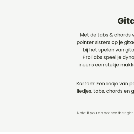
Git
Met de tabs & chords 
pointer sisters op je git
bij het spelen van git
ProTabs speel je dyn
ineens een stukje makk
Kortom: Een liedje van po
liedjes, tabs, chords e
Note: If you do not see the right