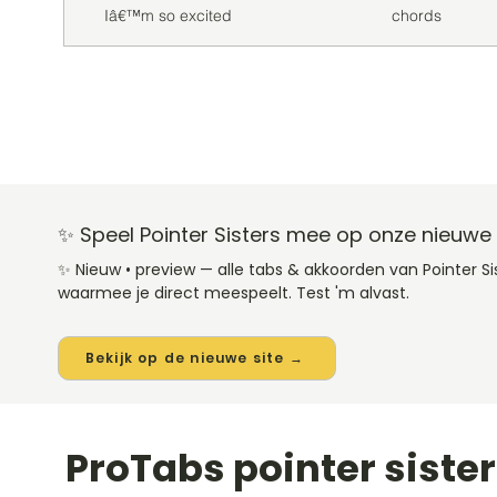
Iâ€™m so excited
chords
✨ Speel Pointer Sisters mee op onze nieuwe 
✨ Nieuw • preview — alle tabs & akkoorden van Pointer 
waarmee je direct meespeelt. Test 'm alvast.
Bekijk op de nieuwe site →
ProTabs pointer siste