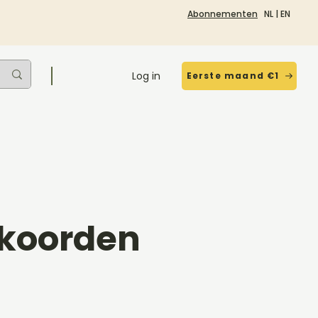
Abonnementen
NL
|
EN
Log in
Eerste maand €1
kkoorden