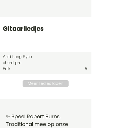
Gitaarliedjes
Titel
Soort
Genre
level
Auld Lang Syne
chord-pro
Folk
5
Meer liedjes laden
✨ Speel Robert Burns,
Traditional mee op onze