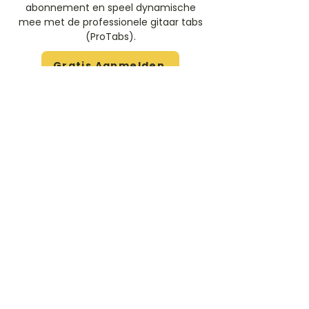
abonnement en speel dynamische
mee met de professionele gitaar tabs
(ProTabs).​
Gratis Aanmelden
Beoordeel deze artiest
Rate Us
Stem
Gitaartabs
G
65.000+ leden sinds 1998