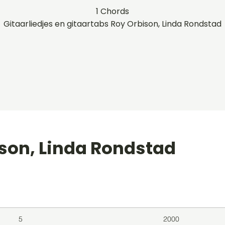
1 Chords
Gitaarliedjes en gitaartabs Roy Orbison, Linda Rondstad
ison, Linda Rondstad
level
Album
Jaar
5
2000