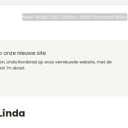
Meer liedjes Roy Orbison, Linda Rondstad laden
 onze nieuwe site
son, Linda Rondstad op onze vernieuwde website, met de
st 'm alvast.
Linda