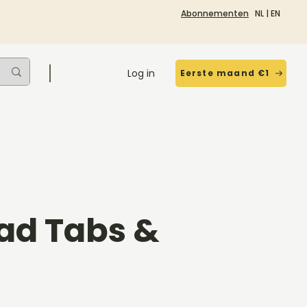
Abonnementen
NL
|
EN
Log in
Eerste maand €1
tad Tabs &