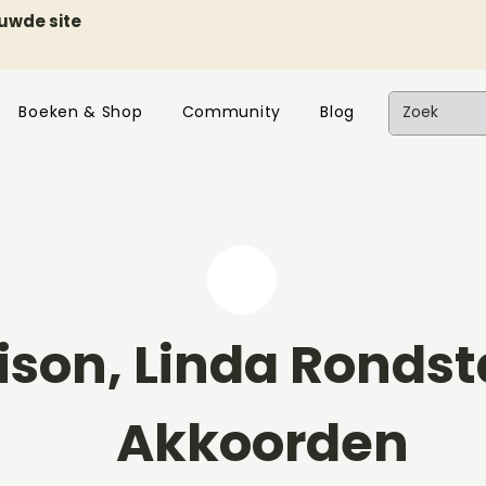
euwde site
Boeken & Shop
Community
Blog
ison, Linda Ronds
Akkoorden