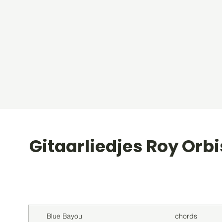
Gitaarliedjes Roy Orb
Titel
Soort
Blue Bayou
chords