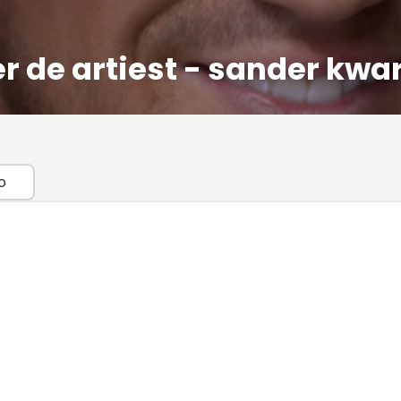
r de artiest - sander kwa
o