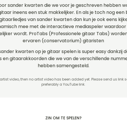
oor sander kwarten die we voor je geschreven hebben 
itaar ineens een stuk makkelijker. En als je toch nog een 
 gitaarliedjes van sander kwarten dan kun je ook eens kij
ynamisch mee met de interactieve mediaspeler waardoor 
elijker wordt. ProTabs (Professionele gitaar Tabs) word
ervaren (conservatorium) gitaristen
sander kwarten op je gitaar spelen is super easy dankzij
rds en gitaarakkoorden die we van de verschillende num
hebben samengesteld.
 artist video, then no artist video
has been added yet. Please send us link 
preferably a YouTube link.
ZIN OM TE SPELEN?