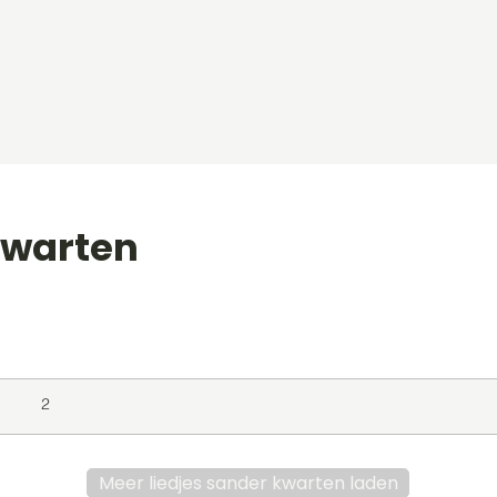
kwarten
level
Album
Jaar
2
Meer liedjes sander kwarten laden