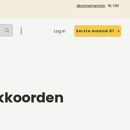
Abonnementen
NL
|
EN
Log in
Eerste maand €1
kkoorden