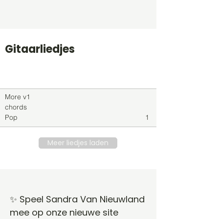
Gitaarliedjes
Titel
Soort
Genre
level
More v1
chords
Pop
1
Meer liedjes laden
✨ Speel Sandra Van Nieuwland
mee op onze nieuwe site