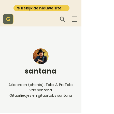
✨ Bekijk de nieuwe site →
G
santana
Akkoorden (chords), Tabs & ProTabs
van santana
Gitaarliedjes en gitaartabs santana