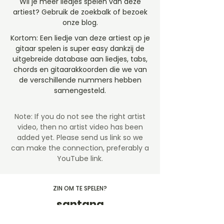
Wil je meer liedjes spelen van deze
artiest? Gebruik de zoekbalk of bezoek
onze blog.
Kortom: Een liedje van deze artiest op je
gitaar spelen is super easy dankzij de
uitgebreide database aan liedjes, tabs,
chords en gitaarakkoorden die we van
de verschillende nummers hebben
samengesteld.
Note: If you do not see the right artist
video, then no artist video
has been
added yet. Please send us link so we
can make the connection, preferably a
YouTube link.
ZIN OM TE SPELEN?
santana
Gitaartabs.nl heeft een grote collectie