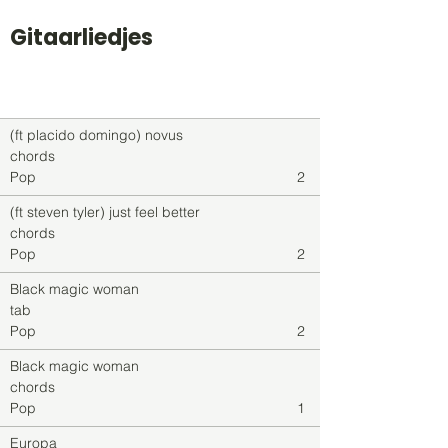
Gitaarliedjes
Titel
Soort
Genre
level
(ft placido domingo) novus
chords
Pop
2
(ft steven tyler) just feel better
chords
Pop
2
Black magic woman
tab
Pop
2
Black magic woman
chords
Pop
1
Europa