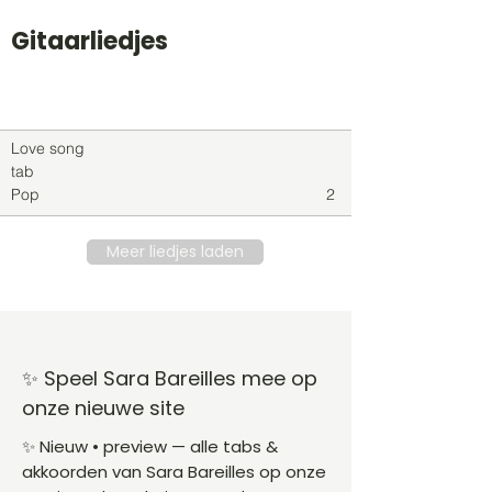
Gitaarliedjes
Titel
Soort
Genre
level
Love song
tab
Pop
2
Meer liedjes laden
✨ Speel Sara Bareilles mee op
onze nieuwe site
✨ Nieuw • preview — alle tabs &
akkoorden van Sara Bareilles op onze