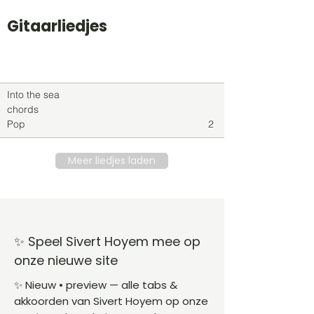
Gitaarliedjes
Titel
Soort
Genre
level
Into the sea
chords
Pop
2
Meer liedjes laden
✨ Speel Sivert Hoyem mee op
onze nieuwe site
✨ Nieuw • preview — alle tabs &
akkoorden van Sivert Hoyem op onze