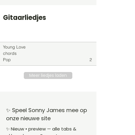
Gitaarliedjes
Titel
Soort
Genre
level
Young Love
chords
Pop
2
Meer liedjes laden
✨ Speel Sonny James mee op
onze nieuwe site
✨ Nieuw • preview — alle tabs &