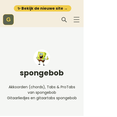
✨ Bekijk de nieuwe site →
G
spongebob
Akkoorden (chords), Tabs & ProTabs
van spongebob
Gitaarliedjes en gitaartabs spongebob