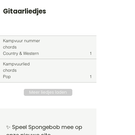
Gitaarliedjes
Titel
Soort
Genre
level
Kampvuur nummer
chords
Country & Western
1
Kampvuurlied
chords
Pop
1
Meer liedjes laden
✨ Speel Spongebob mee op