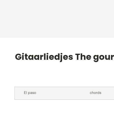
Gitaarliedjes The gou
Titel
Soort
El paso
chords