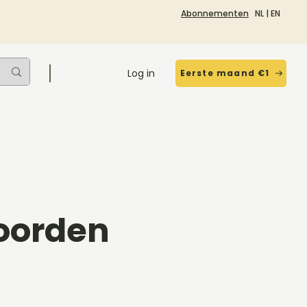
Abonnementen
NL
|
EN
Log in
Eerste maand €1
oorden