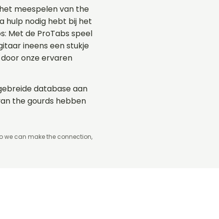
 het meespelen van the
a hulp nodig hebt bij het
bs: Met de ProTabs speel
taar ineens een stukje
 door onze ervaren
itgebreide database aan
 van the gourds hebben
so we can make the connection,