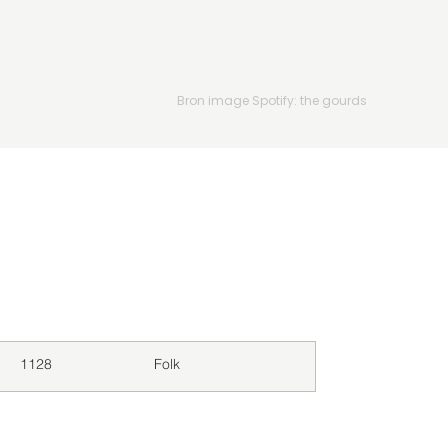
Bron image Spotify: the gourds
Downloads
Genre
1128
Folk