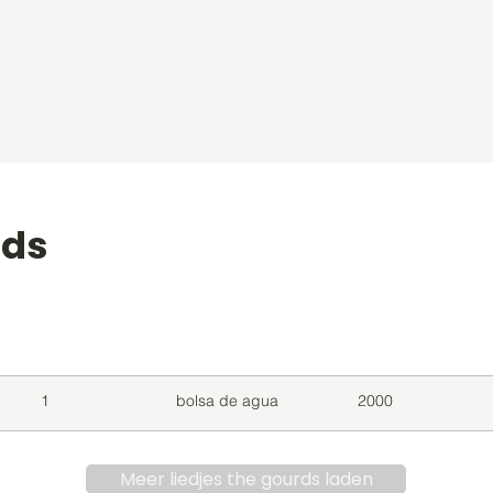
rds
level
Album
Jaar
1
bolsa de agua
2000
Meer liedjes the gourds laden