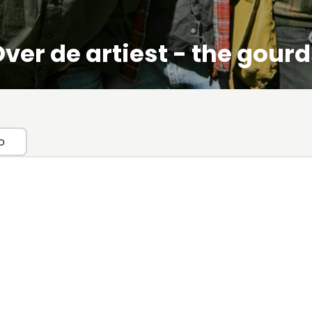
ver de artiest - the gour
o