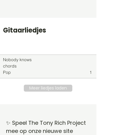
Gitaarliedjes
Titel
Soort
Genre
level
Nobody knows
chords
Pop
1
Meer liedjes laden
✨ Speel The Tony Rich Project
mee op onze nieuwe site