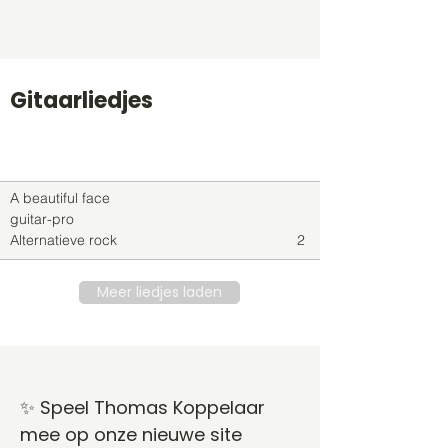
Gitaarliedjes
Titel
Soort
Genre
level
A beautiful face
guitar-pro
Alternatieve rock
2
Meer liedjes laden
✨ Speel Thomas Koppelaar
mee op onze nieuwe site