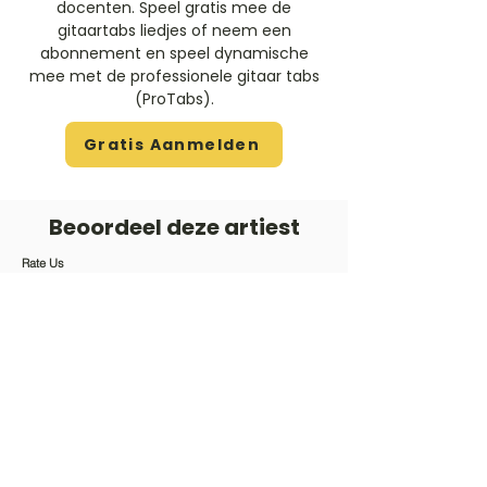
docenten. Speel gratis mee de
gitaartabs liedjes of neem een
abonnement en speel dynamische
mee met de professionele gitaar tabs
(ProTabs).​
Gratis Aanmelden
Beoordeel deze artiest
Rate Us
Stem
Gitaartabs
G
65.000+ leden sinds 1998