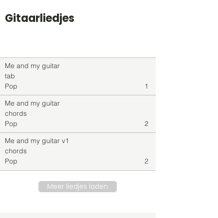
Gitaarliedjes
Titel
Soort
Genre
level
Me and my guitar
tab
Pop
1
Me and my guitar
chords
Pop
2
Me and my guitar v1
chords
Pop
2
Meer liedjes laden