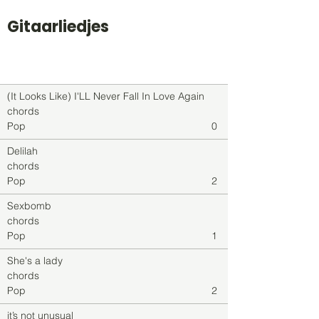
Gitaarliedjes
Titel
Soort
Genre
level
(It Looks Like) I'LL Never Fall In Love Again
chords
Pop
0
Delilah
chords
Pop
2
Sexbomb
chords
Pop
1
She's a lady
chords
Pop
2
it’s not unusual