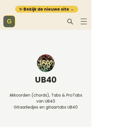
✨ Bekijk de nieuwe site →
G
UB40
Akkoorden (chords), Tabs & ProTabs
van UB40
Gitaarliedjes en gitaartabs UB40