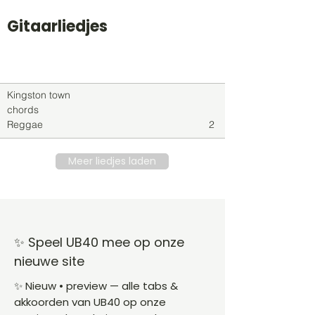
Gitaarliedjes
Titel
Soort
Genre
level
Kingston town
chords
Reggae
2
Meer liedjes laden
✨ Speel UB40 mee op onze
nieuwe site
✨ Nieuw • preview — alle tabs &
akkoorden van UB40 op onze