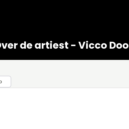
ver de artiest - Vicco Do
o