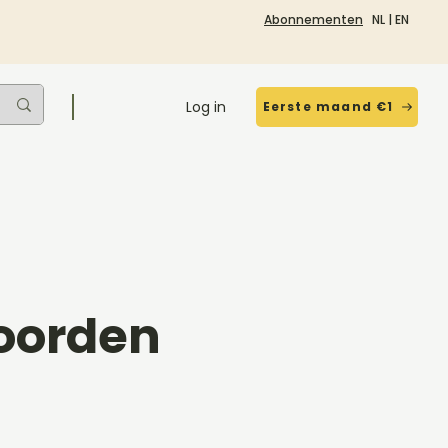
Abonnementen
NL
|
EN
Log in
Eerste maand €1
oorden