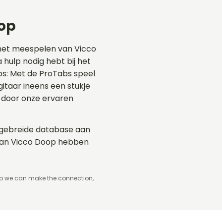
op
het meespelen van Vicco
 hulp nodig hebt bij het
bs: Met de ProTabs speel
taar ineens een stukje
 door onze ervaren
uitgebreide database aan
 van Vicco Doop hebben
so we can make the connection,