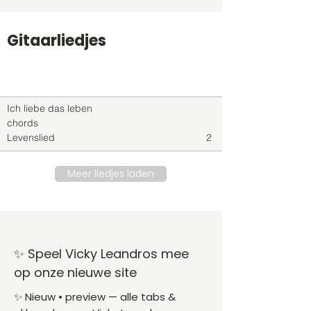
Gitaarliedjes
Titel
Soort
Genre
level
Ich liebe das leben
chords
Levenslied
2
Meer liedjes laden
✨ Speel Vicky Leandros mee
op onze nieuwe site
✨ Nieuw • preview — alle tabs &