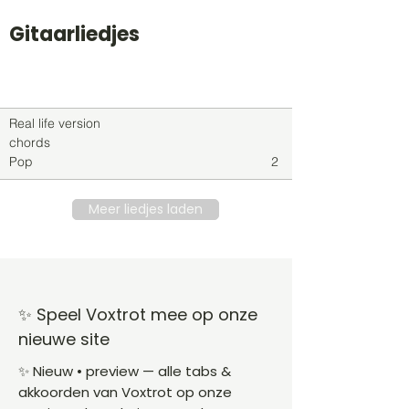
Gitaarliedjes
Titel
Soort
Genre
level
Real life version
chords
Pop
2
Meer liedjes laden
✨ Speel Voxtrot mee op onze
nieuwe site
✨ Nieuw • preview — alle tabs &
akkoorden van Voxtrot op onze