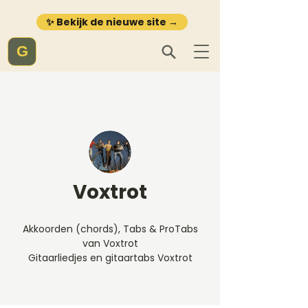
✨ Bekijk de nieuwe site →
G
Voxtrot
Akkoorden (chords), Tabs & ProTabs
van Voxtrot
Gitaarliedjes en gitaartabs Voxtrot