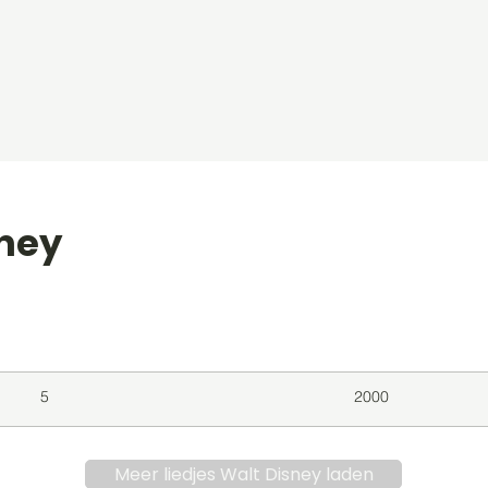
sney
level
Album
Jaar
5
2000
Meer liedjes Walt Disney laden