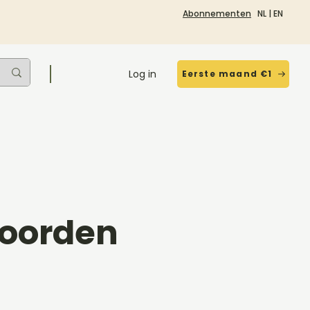
Abonnementen
NL
|
EN
Log in
Eerste maand €1
koorden