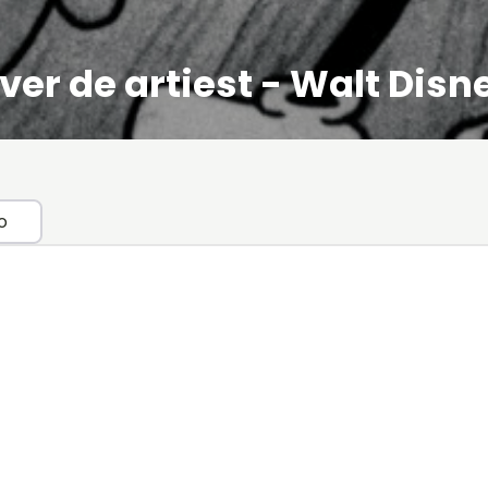
ver de artiest - Walt Disn
o