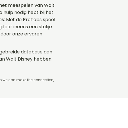
 het meespelen van Walt
a hulp nodig hebt bij het
abs: Met de ProTabs speel
taar ineens een stukje
 door onze ervaren
uitgebreide database aan
 van Walt Disney hebben
so we can make the connection,