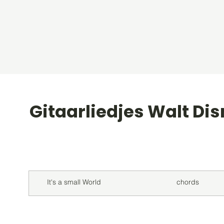
Gitaarliedjes Walt Di
Titel
Soort
It's a small World
chords