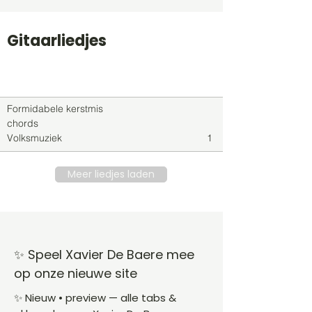
Gitaarliedjes
Titel
Soort
Genre
level
Formidabele kerstmis
chords
Volksmuziek
1
Meer liedjes laden
✨ Speel Xavier De Baere mee
op onze nieuwe site
✨ Nieuw • preview — alle tabs &