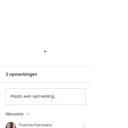
2 opmerkingen
Plaats een opmerking...
Akoestische gitaar
Elektrische gi
kopen: klassiek of
kopen als begi
western?
wanneer heeft 
Nieuwste
Thomas Franssens