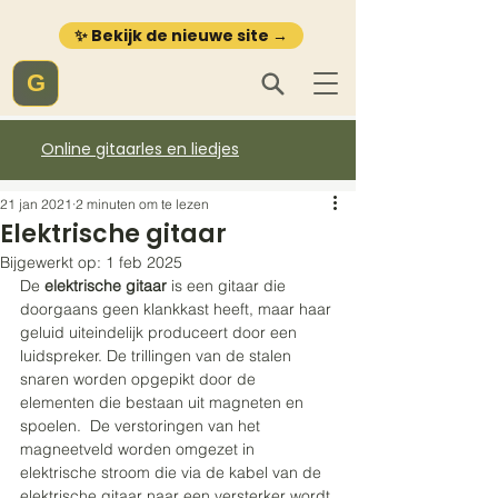
✨ Bekijk de nieuwe site →
G
Online gitaarles en liedjes
21 jan 2021
2 minuten om te lezen
Elektrische gitaar
Bijgewerkt op:
1 feb 2025
De 
elektrische gitaar
 is een gitaar die 
doorgaans geen klankkast heeft, maar haar 
geluid uiteindelijk produceert door een 
luidspreker. De trillingen van de stalen 
snaren worden opgepikt door de 
elementen die bestaan uit magneten en 
spoelen.  De verstoringen van het 
magneetveld worden omgezet in 
elektrische stroom die via de kabel van de 
elektrische gitaar naar een versterker wordt 