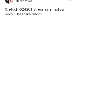
28 feb 2023
Gretsch G2420T streamliner hollow 
body,… heerlijke gitaar 
Like
Reageren
Jan van der Heide
18 aug 2022
•
@Levi Akkerman
 wat voor Elektrische 
gitaar speel jij?
Like
Reageren
Gitaartabs
G
65.000+ leden sinds 1998
VOLG & ONTVANG