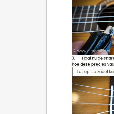
3.	Haal nu de snaren van het zadel af. Soms zitten ze zo vast dat je eerst goed moet kijken 
hoe deze precies vast
Let op: Je zadel ka