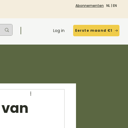
Abonnementen
NL
|
EN
Log in
Eerste maand €1
 van