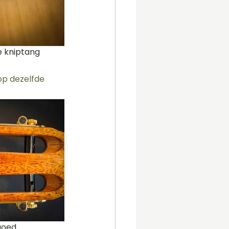
e kniptang 
op dezelfde 