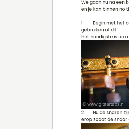
We gaan nu na een k
en je kan binnen no t
1. 	Begin met het ontspannen van alle gitaarsnaren. Hiervoor kan je de snarenwinder 
gebruiken of dit		gewoon handmatig doen. Let er op dat je wel de juiste kant opdraait. 
Het handigste is om de
2.	Nu de snaren zijn ontspannen kan je ze doorknippen boven het klankgat. Leg je hand 
erop zodat de snaar 