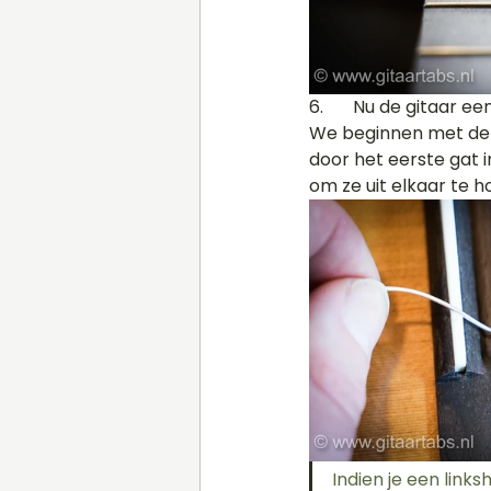
6.	Nu de gitaar een goede onderhoudsbeurt heeft gehad gaan we de snaren er op zetten. 
We beginnen met de 6
door het eerste gat i
om ze uit elkaar te h
Indien je een links