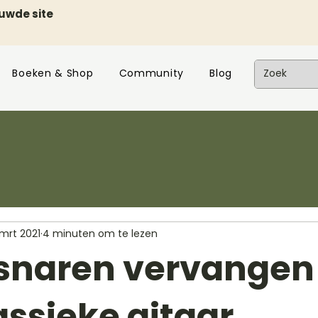
euwde site
Boeken & Shop
Community
Blog
 mrt 2021
4 minuten om te lezen
snaren vervangen
assieke gitaar.