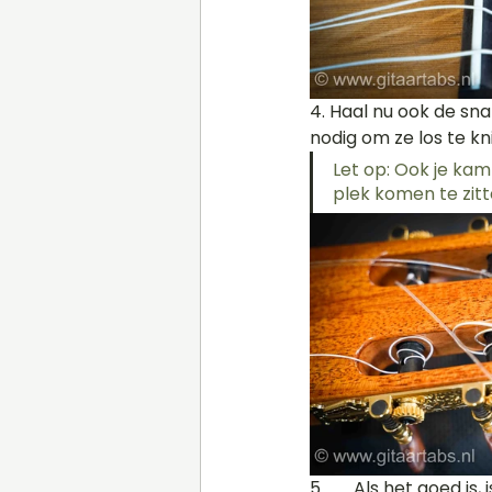
4. Haal nu ook de sn
nodig om ze los te kn
Let op: Ook je kam
plek komen te zitt
5.	Als het goed is, is de gitaar nu snaarloos. Eventueel kan je de gitaar eens goed 