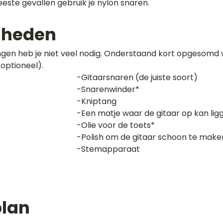
este gevallen gebruik je nylon snaren.
dheden
en heb je niet veel nodig. Onderstaand kort opgesomd w
*optioneel).
-Gitaarsnaren (de juiste soort)
-Snarenwinder*
-Kniptang 
-Een matje waar de gitaar op kan lig
-Olie voor de toets*
-Polish om de gitaar schoon te make
-Stemapparaat
lan