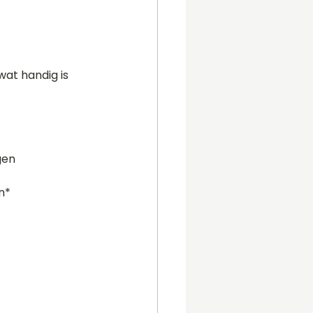
at handig is 
gen 
n*