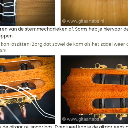
aren van de stemmechanieken af. Soms heb je hiervoor d
ippen.
 kan loszitten! Zorg dat zowel de kam als het zadel weer 
en!