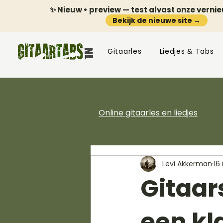
✨ Nieuw • preview — test alvast onze verni
Bekijk de nieuwe site →
Gitaarles
Liedjes & Tabs
Online gitaarles en liedjes
Levi Akkerman
16
Gitaar
een kl