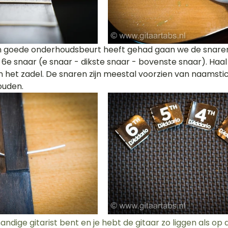
e snaar (e snaar - dikste snaar - bovenste snaar). Haal 
n het zadel. De snaren zijn meestal voorzien van naamstic
ouden.
handige gitarist bent en je hebt de gitaar zo liggen als op d