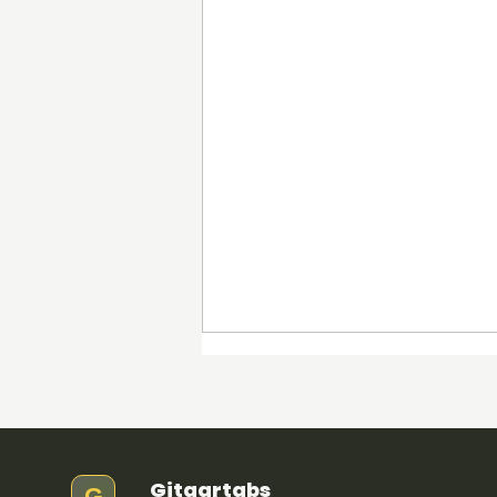
Gitaartabs
G