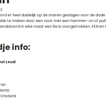
22
 word er heel duidelijk op de snaren geslagen voor de dode
iatie te maken door een noot met een hammer-on of pull-
taarakkoord in elke maat een 8e is voorgetrokken. EEN en 
je info:
Out Loud
ran
lantic
s Onstenk