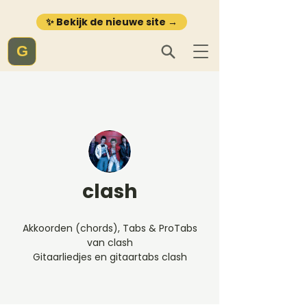
✨ Bekijk de nieuwe site →
G
clash
Akkoorden (chords), Tabs & ProTabs
van clash
Gitaarliedjes en gitaartabs clash