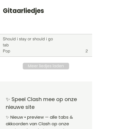
Gitaarliedjes
Titel
Soort
Genre
level
Should i stay or should i go
tab
Pop
2
Meer liedjes laden
✨ Speel Clash mee op onze
nieuwe site
✨ Nieuw • preview — alle tabs &
akkoorden van Clash op onze