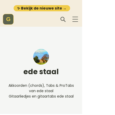
✨ Bekijk de nieuwe site →
G
ede staal
Akkoorden (chords), Tabs & ProTabs
van ede staal
Gitaarliedjes en gitaartabs ede staal