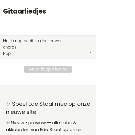
Gitaarliedjes
Titel
Soort
Genre
level
Het is nog noeit zo donker west
chords
Pop
1
Meer liedjes laden
✨ Speel Ede Staal mee op onze
nieuwe site
✨ Nieuw • preview — alle tabs &
akkoorden van Ede Staal op onze